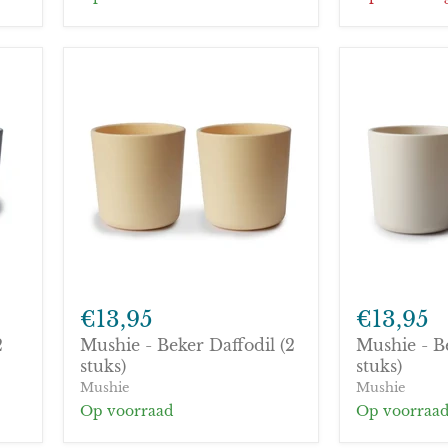
Mushie
Mushie
-
-
€13,95
€13,95
Beker
Beker
2
Mushie - Beker Daffodil (2
Mushie - B
Daffodil
Ivory
(2
stuks)
(2
stuks)
stuks)
stuks)
Mushie
Mushie
Op voorraad
Op voorraa