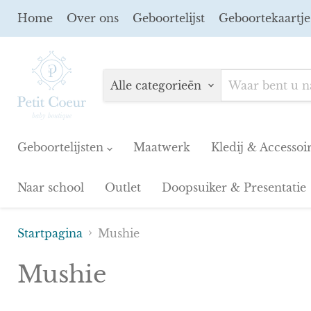
Home
Over ons
Geboortelijst
Geboortekaartje
Alle categorieën
Geboortelijsten
Maatwerk
Kledij & Accessoi
Naar school
Outlet
Doopsuiker & Presentatie
Startpagina
Mushie
Mushie