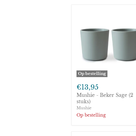
Op bestelling
Mushie
-
€13,95
Beker
Mushie - Beker Sage (2
Sage
(2
stuks)
stuks)
Mushie
Op bestelling