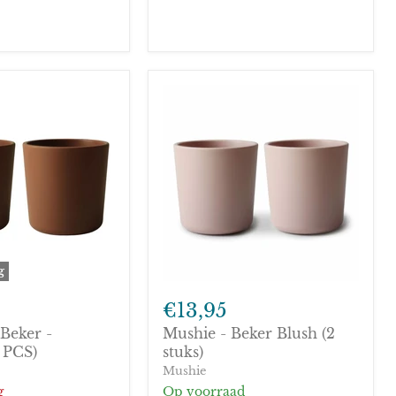
g
Mushie
-
€13,95
Beker
Beker -
Mushie - Beker Blush (2
Blush
 PCS)
(2
stuks)
stuks)
Mushie
g
Op voorraad