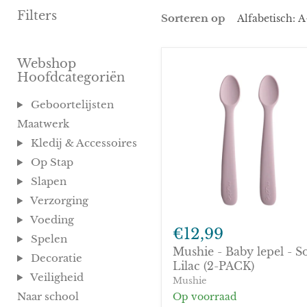
Filters
Sorteren op
Webshop
Hoofdcategoriën
Geboortelijsten
Maatwerk
Kledij & Accessoires
Op Stap
Slapen
Verzorging
Mushie
Voeding
-
€12,99
Spelen
Baby
Mushie - Baby lepel - So
lepel
Decoratie
-
Lilac (2-PACK)
Veiligheid
Soft
Mushie
Lilac
Naar school
Op voorraad
(2-