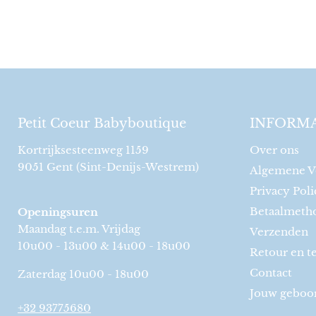
Petit Coeur Babyboutique
INFORMA
Kortrijksesteenweg 1159
Over ons
9051 Gent (Sint-Denijs-Westrem)
Algemene V
Privacy Poli
Betaalmeth
Openingsuren
Maandag t.e.m. Vrijdag
Verzenden
10u00 - 13u00 & 14u00 - 18u00
Retour en t
Contact
Zaterdag 10u00 - 18u00
Jouw geboort
+32 93775680