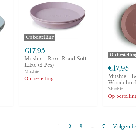
Op bestelling
Mushie
-
€17,95
Bord
Op bestellin
Mushie - Bord Rond Soft
Rond
Mushie
Soft
Lilac (2 Pcs)
-
€17,95
Lilac
Bord
Mushie
(2
Mushie - 
Rond
Op bestelling
Pcs)
Woodchuc
Woodchuck 
(2
Mushie
Pcs)
Op bestellin
1
2
3
…
7
Volgend