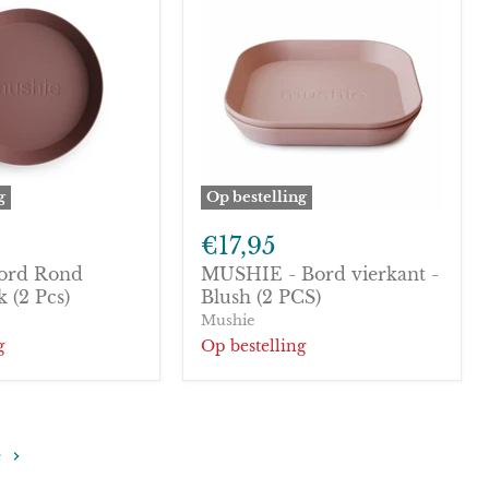
g
Op bestelling
MUSHIE
-
€17,95
Bord
Bord Rond
MUSHIE - Bord vierkant -
vierkant
k
(2 Pcs)
-
Blush (2 PCS)
Blush
Mushie
(2
g
Op bestelling
PCS)
e