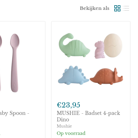
Bekijken als
MUSHIE
-
€23,95
Badset
aby Spoon -
MUSHIE - Badset 4-pack
4-
pack
Dino
Dino
Mushie
d
Op voorraad