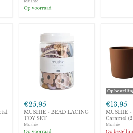
Mushie
Fragrance
Op voorraad
Free
(400ml)
Op bestellin
MUSHIE
MUSHIE
-
-
€25,95
€13,95
BEAD
Beker
etal
MUSHIE - BEAD LACING
MUSHIE - 
LACING
-
TOY
TOY SET
Caramel
Caramel (2
SET
(2
Mushie
Mushie
PCS)
Op voorraad
Op bestellin