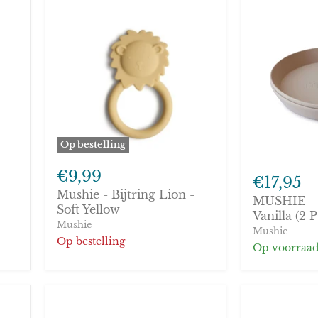
Op bestelling
Mushie
MUSHIE
-
€9,99
-
€17,95
Bijtring
Bord
Mushie - Bijtring Lion -
Lion
MUSHIE - 
rond
-
Soft Yellow
-
Vanilla (2 
Soft
Mushie
Vanilla
Mushie
Yellow
(2
Op bestelling
Op voorraa
PCS)