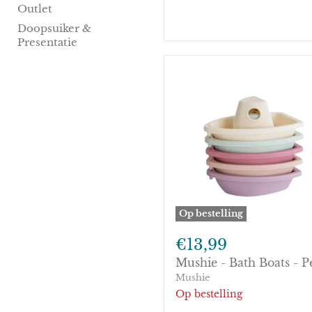
PACK)
Outlet
Doopsuiker &
Presentatie
Op bestelling
Mushie
-
€13,99
Bath
Mushie - Bath Boats - P
Boats
-
Mushie
Petal
Op bestelling