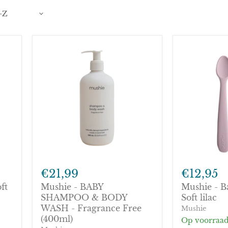
Mushie
Mushie
-
-
€21,99
€12,95
BABY
Baby
ft
Mushie - BABY
Mushie - B
SHAMPOO
Spoon
&
SHAMPOO & BODY
-
Soft lilac
BODY
Soft
WASH - Fragrance Free
Mushie
WASH
lilac
(400ml)
Op voorraa
-