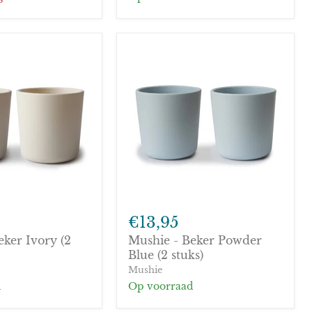
Mushie
-
€13,95
Beker
eker Ivory (2
Mushie - Beker Powder
Powder
Blue
Blue (2 stuks)
(2
Mushie
stuks)
d
Op voorraad