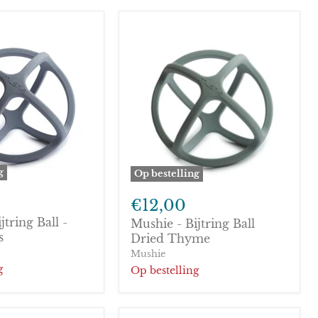
g
Op bestelling
Mushie
-
€12,00
Bijtring
jtring Ball -
Mushie - Bijtring Ball
Ball
s
Dried
Dried Thyme
s
Thyme
Mushie
g
Op bestelling