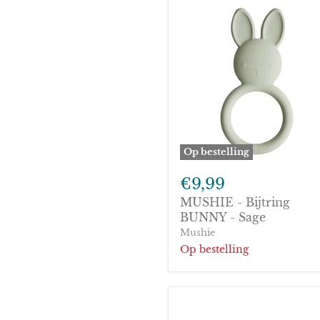
Op bestelling
MUSHIE
-
€9,99
Bijtring
MUSHIE - Bijtring
BUNNY
-
BUNNY - Sage
Sage
Mushie
Op bestelling