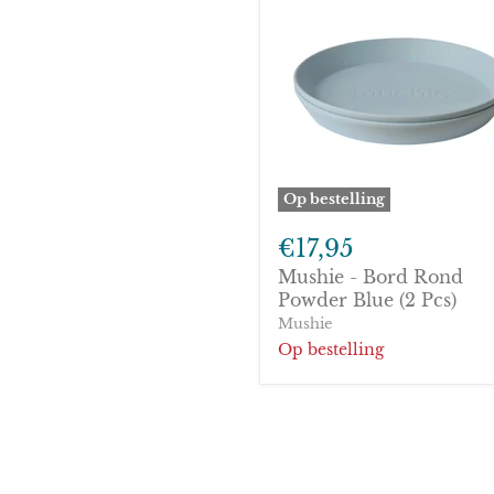
Op bestelling
Mushie
-
€17,95
Bord
Mushie - Bord Rond
Rond
Powder
Powder Blue (2 Pcs)
Blue
Mushie
(2
Op bestelling
Pcs)