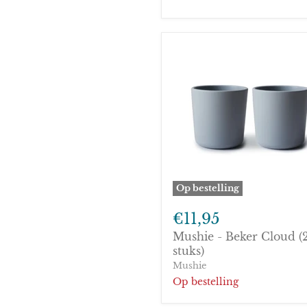
Op bestelling
Mushie
-
€11,95
Beker
Mushie - Beker Cloud (
Cloud
(2
stuks)
stuks)
Mushie
Op bestelling