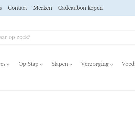
s
Contact
Merken
Cadeaubon kopen
res
Op Stap
Slapen
Verzorging
Voed