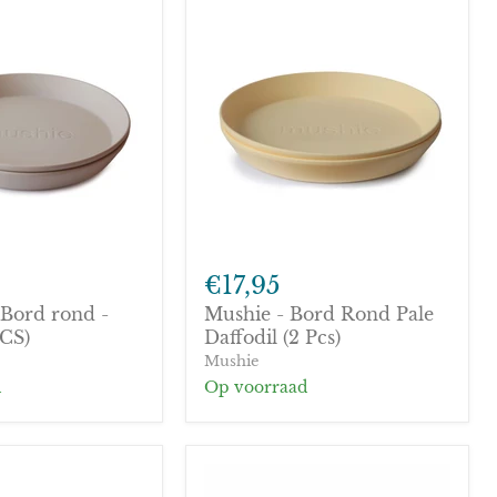
Mushie
-
€17,95
Bord
Bord rond -
Mushie - Bord Rond Pale
Rond
PCS)
Pale
Daffodil (2 Pcs)
Daffodil
Mushie
(2
d
Op voorraad
Pcs)