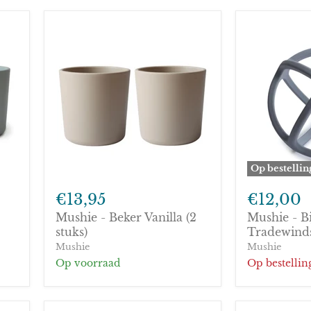
Op bestellin
Mushie
Mushie
-
-
€13,95
€12,00
Beker
Bijtring
Mushie - Beker Vanilla (2
Mushie - Bi
Vanilla
Ball
(2
stuks)
-
Tradewind
stuks)
Tradewind
Mushie
Mushie
Op voorraad
Op bestellin