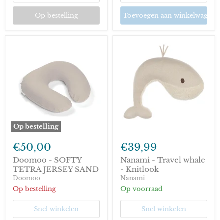
Op bestelling
Toevoegen aan winkelwagen
Op bestelling
Doomoo
Nanami
-
-
€50,00
€39,99
SOFTY
Travel
TETRA
whale
Doomoo - SOFTY
Nanami - Travel whale
JERSEY
-
TETRA JERSEY SAND
- Knitlook
SAND
Knitlook
Doomoo
Nanami
Op bestelling
Op voorraad
Snel winkelen
Snel winkelen