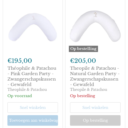
Op bestelling
Théophile
Theopile
&
&
€195,00
€205,00
Patachou
Patachou
-
-
Théophile & Patachou
Theopile & Patachou -
Pink
Natural
- Pink Garden Party -
Natural Garden Party -
Garden
Garden
Zwangerschapskussen
Zwangerschapskussen
Party
Party
- Gewafeld
- Gewafeld
-
-
Theophile & Patachou
Theopile & Patachou
Zwangerschapskussen
Zwangerschapskussen
-
-
Op voorraad
Op bestelling
Gewafeld
Gewafeld
Snel winkelen
Snel winkelen
Toevoegen aan winkelwagen
Op bestelling