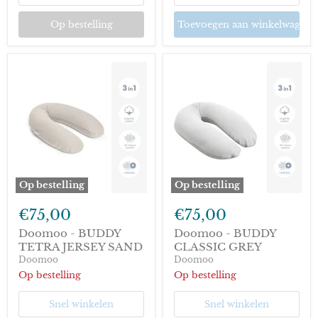
Op bestelling
Toevoegen aan winkelwagen
Op bestelling
Op bestelling
Doomoo
Doomoo
-
-
€75,00
€75,00
BUDDY
BUDDY
TETRA
CLASSIC
Doomoo - BUDDY
Doomoo - BUDDY
JERSEY
GREY
TETRA JERSEY SAND
CLASSIC GREY
SAND
Doomoo
Doomoo
Op bestelling
Op bestelling
Snel winkelen
Snel winkelen