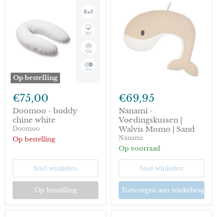
Op bestelling
Doomoo
Nanami
-
-
€75,00
€69,95
buddy
Voedingskussen
chine
|
Doomoo - buddy
Nanami -
white
Walvis
chine white
Voedingskussen |
Momo
Walvis Momo | Sand
Doomoo
|
Nanami
Op bestelling
Sand
Op voorraad
Snel winkelen
Snel winkelen
Op bestelling
Toevoegen aan winkelwagen