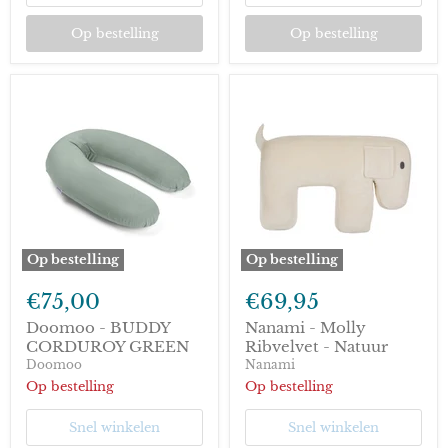
Op bestelling
Op bestelling
Op bestelling
Op bestelling
Doomoo
Nanami
-
-
€75,00
€69,95
BUDDY
Molly
CORDUROY
Ribvelvet
Doomoo - BUDDY
Nanami - Molly
GREEN
-
CORDUROY GREEN
Ribvelvet - Natuur
Natuur
Doomoo
Nanami
Op bestelling
Op bestelling
Snel winkelen
Snel winkelen