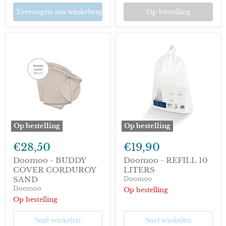
Toevoegen aan winkelwagen
Op bestelling
Op bestelling
Op bestelling
Doomoo
Doomoo
-
-
€28,50
€19,90
BUDDY
REFILL
COVER
10
Doomoo - BUDDY
Doomoo - REFILL 10
CORDUROY
LITERS
COVER CORDUROY
LITERS
SAND
SAND
Doomoo
Doomoo
Op bestelling
Op bestelling
Snel winkelen
Snel winkelen