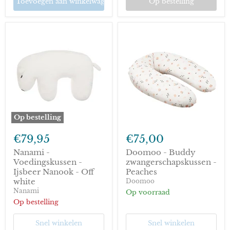
Toevoegen aan winkelwagen
Op bestelling
Op bestelling
Nanami
Doomoo
-
-
€79,95
€75,00
Voedingskussen
Buddy
-
zwangerschapskussen
Nanami -
Doomoo - Buddy
Ijsbeer
-
Voedingskussen -
zwangerschapskussen -
Nanook
Peaches
Ijsbeer Nanook - Off
Peaches
-
white
Doomoo
Off
Nanami
white
Op voorraad
Op bestelling
Snel winkelen
Snel winkelen