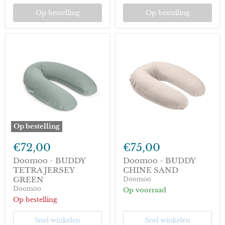
Op bestelling
Op bestelling
Op bestelling
Doomoo
Doomoo
-
-
€72,00
€75,00
BUDDY
BUDDY
TETRA
CHINE
Doomoo - BUDDY
Doomoo - BUDDY
JERSEY
SAND
TETRA JERSEY
CHINE SAND
GREEN
GREEN
Doomoo
Doomoo
Op voorraad
Op bestelling
Snel winkelen
Snel winkelen