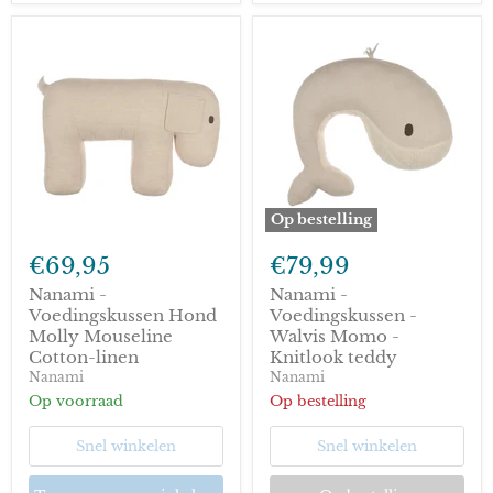
Op bestelling
Nanami
Nanami
-
-
€69,95
€79,99
Voedingskussen
Voedingskussen
Hond
-
Nanami -
Nanami -
Molly
Walvis
Voedingskussen Hond
Voedingskussen -
Mouseline
Momo
Molly Mouseline
Walvis Momo -
Cotton-
-
Cotton-linen
Knitlook teddy
linen
Knitlook
Nanami
Nanami
teddy
Op voorraad
Op bestelling
Snel winkelen
Snel winkelen