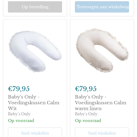
Op bestelling
Toevoegen aan winkelwagen
Baby's
Baby's
Only
Only
€79,95
€79,95
-
-
Voedingskussen
Voedingskussen
Baby's Only -
Baby's Only -
Calm
Calm
Voedingskussen Calm
Voedingskussen Calm
Wit
warm
Wit
warm linen
linen
Baby's Only
Baby's Only
Op voorraad
Op voorraad
Snel winkelen
Snel winkelen