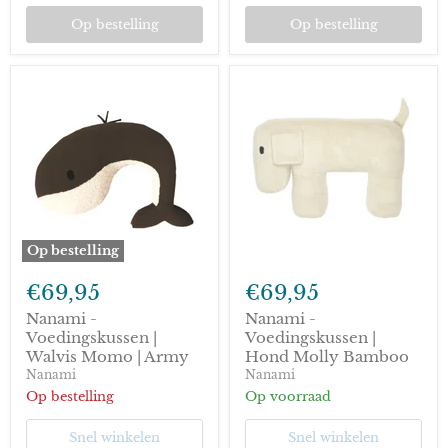
Op bestelling
Op bestelling
Op bestelling
Nanami
Nanami
-
-
€69,95
€69,95
Voedingskussen
Voedingskussen
|
|
Nanami -
Nanami -
Walvis
Hond
Voedingskussen |
Voedingskussen |
Momo
Molly
Walvis Momo | Army
Hond Molly Bamboo
|
Bamboo
Nanami
Nanami
Army
Op bestelling
Op voorraad
Snel winkelen
Snel winkelen