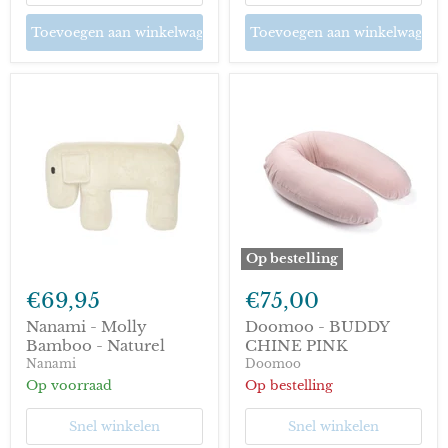
Toevoegen aan winkelwagen
Toevoegen aan winkelwagen
Op bestelling
Nanami
Doomoo
-
-
€69,95
€75,00
Molly
BUDDY
Bamboo
CHINE
Nanami - Molly
Doomoo - BUDDY
-
PINK
Bamboo - Naturel
CHINE PINK
Naturel
Nanami
Doomoo
Op voorraad
Op bestelling
Snel winkelen
Snel winkelen