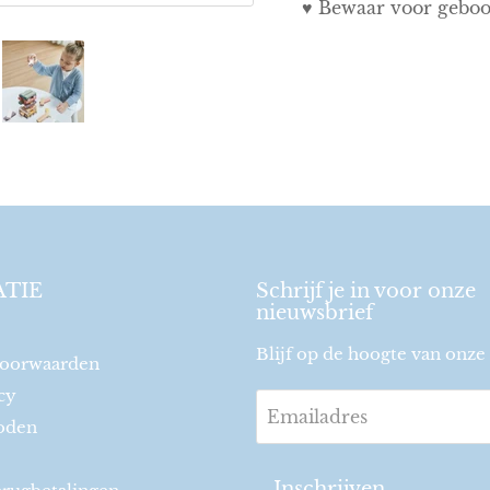
♥ Bewaar voor geboor
TIE
Schrijf je in voor onze
nieuwsbrief
Blijf op de hoogte van onze 
oorwaarden
cy
Emailadres
oden
Inschrijven