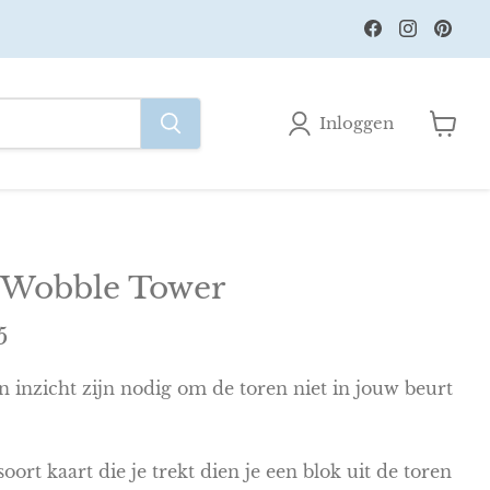
Vind
Vind
Vin
ons
ons
ons
op
op
op
Facebook
Instagr
Pin
Inloggen
Winke
bekijk
- Wobble Tower
ge prijs
5
n inzicht zijn nodig om de toren niet in jouw beurt
ort kaart die je trekt dien je een blok uit de toren