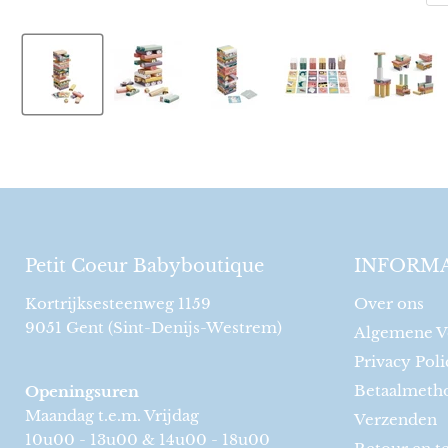
Petit Coeur Babyboutique
INFORMA
Kortrijksesteenweg 1159
Over ons
9051 Gent (Sint-Denijs-Westrem)
Algemene V
Privacy Poli
Betaalmeth
Openingsuren
Maandag t.e.m. Vrijdag
Verzenden
10u00 - 13u00 & 14u00 - 18u00