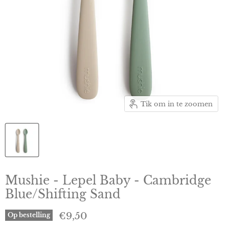
Tik om in te zoomen
Mushie - Lepel Baby - Cambridge
Blue/Shifting Sand
Huidige prijs
€9,50
Op bestelling