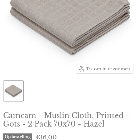
Tik om in te zoomen
Camcam - Muslin Cloth, Printed -
Gots - 2 Pack 70x70 - Hazel
Huidige prijs
€16,00
Op bestelling