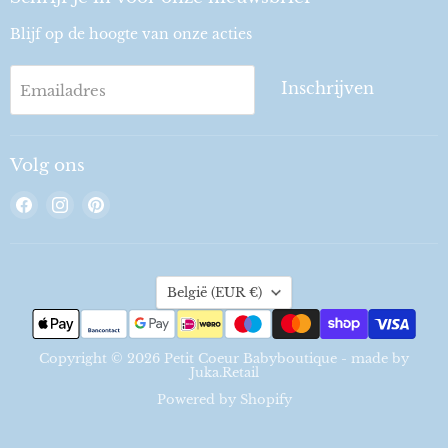
Blijf op de hoogte van onze acties
Inschrijven
Emailadres
Volg ons
Vind
Vind
Vind
ons
ons
ons
op
op
op
Facebook
Instagram
Pinterest
Land
België
(EUR €)
Copyright © 2026 Petit Coeur Babyboutique - made by
Juka.Retail
Powered by Shopify