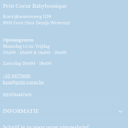
Petit Coeur Babyboutique
Kortrijksesteenweg 1159
9051 Gent (Sint-Denijs-Westrem)
Openingsuren
Maandag t.e.m. Vrijdag
10u00 - 13u00 & 14u00 - 18u00
Zaterdag 10u00 - 18u00
+32 93775680
kaat@petit-coeur.be
BE0784487401
INFORMATIE
Schrijf je in voor onze nieuwsbrief