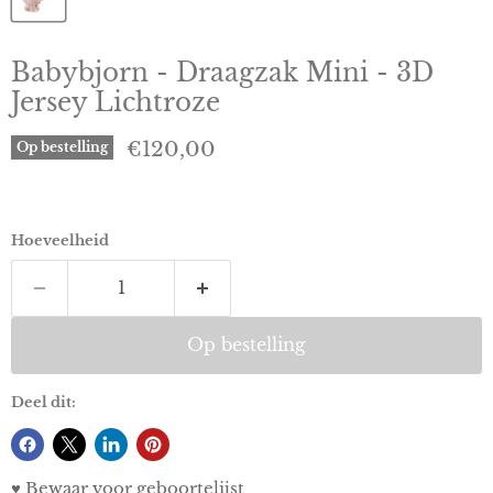
Babybjorn - Draagzak Mini - 3D
Jersey Lichtroze
Huidige prijs
€120,00
Op bestelling
Hoeveelheid
Op bestelling
Deel dit:
♥ Bewaar voor geboortelijst