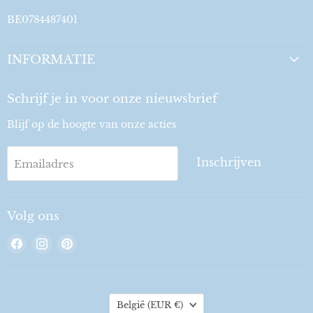
BE0784487401
INFORMATIE
Schrijf je in voor onze nieuwsbrief
Blijf op de hoogte van onze acties
Inschrijven
Emailadres
Volg ons
Vind
Vind
Vind
ons
ons
ons
op
op
op
Facebook
Instagram
Pinterest
Land
België
(EUR €)