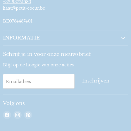
+32 93775680
kaat@petit-coeur.be
BE0784487401
INFORMATIE
Schrijf je in voor onze nieuwsbrief
Blijf op de hoogte van onze acties
Inschrijven
Emailadres
Volg ons
Vind
Vind
Vind
ons
ons
ons
op
op
op