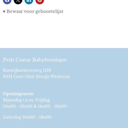
♥ Bewaar voor geboortelijst
Petit Coeur Babyboutique
Kortrijksesteenweg 1159
9051 Gent (Sint-Denijs-Westrem)
Openingsuren
Maandag t.e.m. Vrijdag
10u00 - 13u00 & 14u00 - 18u00
Zaterdag 10u00 - 18u00