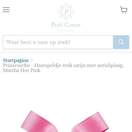
Menu
Wink
bekij
Startpagina
Prinsessefin - Haarspeldje strik satijn met antisliplaag,
Martha Hot Pink