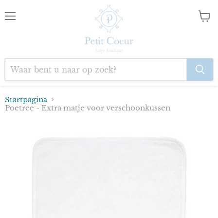
Menu
Wink
bekij
Startpagina
Poetree - Extra matje voor verschoonkussen