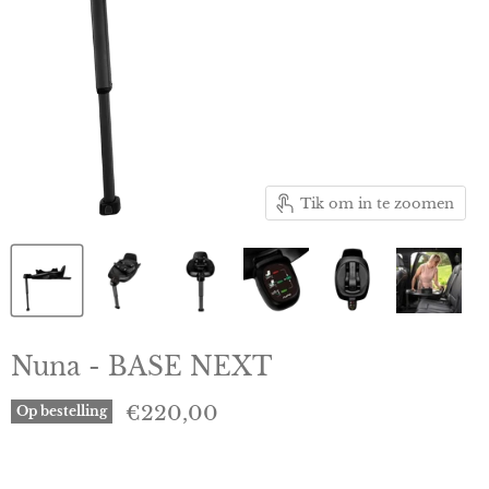
Tik om in te zoomen
Nuna - BASE NEXT
Huidige prijs
€220,00
Op bestelling