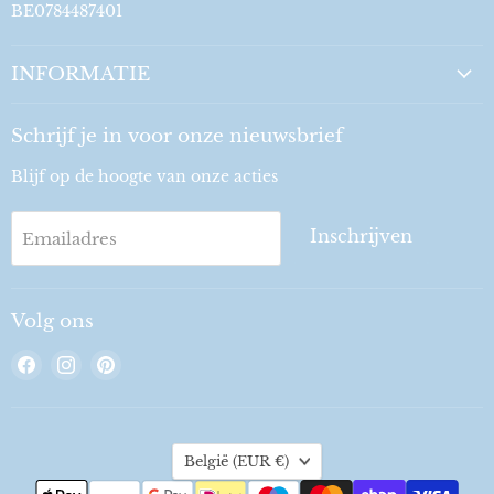
BE0784487401
INFORMATIE
Schrijf je in voor onze nieuwsbrief
Blijf op de hoogte van onze acties
Inschrijven
Emailadres
Volg ons
Vind
Vind
Vind
ons
ons
ons
op
op
op
Facebook
Instagram
Pinterest
Land
België
(EUR €)