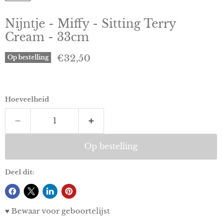
Nijntje - Miffy - Sitting Terry
Cream - 33cm
Huidige prijs
€32,50
Op bestelling
Hoeveelheid
Op bestelling
Deel dit:
♥ Bewaar voor geboortelijst