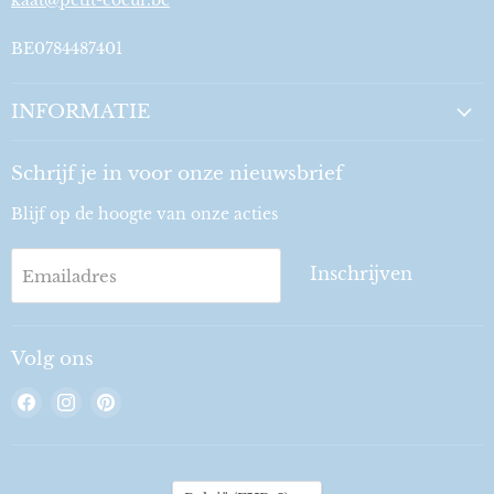
kaat@petit-coeur.be
BE0784487401
INFORMATIE
Schrijf je in voor onze nieuwsbrief
Blijf op de hoogte van onze acties
Inschrijven
Emailadres
Volg ons
Vind
Vind
Vind
ons
ons
ons
op
op
op
Facebook
Instagram
Pinterest