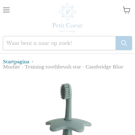
Menu
Wink
bekij
Startpagina
Mushie - Training toothbrush star - Cambridge Blue