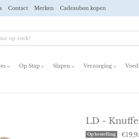
s
Contact
Merken
Cadeaubon kopen
res
Op Stap
Slapen
Verzorging
Voed
LD - Knuff
Huidi
€19,9
Op bestelling