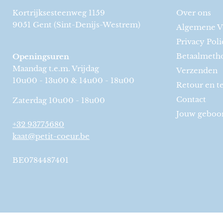
Kortrijksesteenweg 1159
Over ons
9051 Gent (Sint-Denijs-Westrem)
Algemene V
Privacy Poli
Betaalmeth
Openingsuren
Maandag t.e.m. Vrijdag
Verzenden
10u00 - 13u00 & 14u00 - 18u00
Retour en t
Contact
Zaterdag 10u00 - 18u00
Jouw geboort
+32 93775680
kaat@petit-coeur.be
BE0784487401