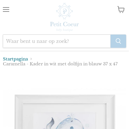
Menu
Wink
bekij
Startpagina
Caramella - Kader in wit met dolfijn in blauw 37 x 47