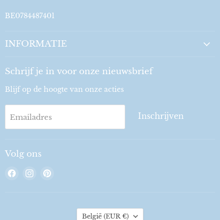
BE0784487401
INFORMATIE
Schrijf je in voor onze nieuwsbrief
Blijf op de hoogte van onze acties
Inschrijven
Emailadres
Volg ons
Vind
Vind
Vind
ons
ons
ons
op
op
op
Facebook
Instagram
Pinterest
Land
België
(EUR €)